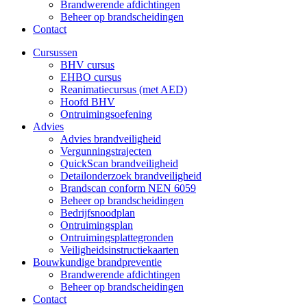
Brandwerende afdichtingen
Beheer op brandscheidingen
Contact
Cursussen
BHV cursus
EHBO cursus
Reanimatiecursus (met AED)
Hoofd BHV
Ontruimingsoefening
Advies
Advies brandveiligheid
Vergunningstrajecten
QuickScan brandveiligheid
Detailonderzoek brandveiligheid
Brandscan conform NEN 6059
Beheer op brandscheidingen
Bedrijfsnoodplan
Ontruimingsplan
Ontruimingsplattegronden
Veiligheidsinstructiekaarten
Bouwkundige brandpreventie
Brandwerende afdichtingen
Beheer op brandscheidingen
Contact