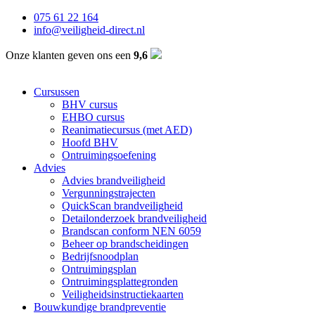
075 61 22 164
info@veiligheid-direct.nl
Onze klanten geven ons een
9,6
Cursussen
BHV cursus
EHBO cursus
Reanimatiecursus (met AED)
Hoofd BHV
Ontruimingsoefening
Advies
Advies brandveiligheid
Vergunningstrajecten
QuickScan brandveiligheid
Detailonderzoek brandveiligheid
Brandscan conform NEN 6059
Beheer op brandscheidingen
Bedrijfsnoodplan
Ontruimingsplan
Ontruimingsplattegronden
Veiligheidsinstructiekaarten
Bouwkundige brandpreventie